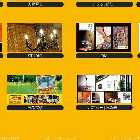
人物写真
チラシ | 雑誌
STUDIO
DM
E
ポスター | その他
制作実績
opain
[デザインオフィス]
[フォトスタジオ