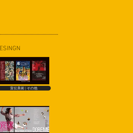
DESINGN
宣伝美術 | その他