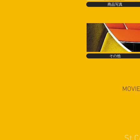
商品写真
その他
MOVI
St.C