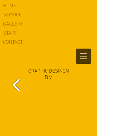
HOME
​SERVICE
​GALLERY
​STAFF
​CONTACT
GRAPHIC DESINGN
​DM