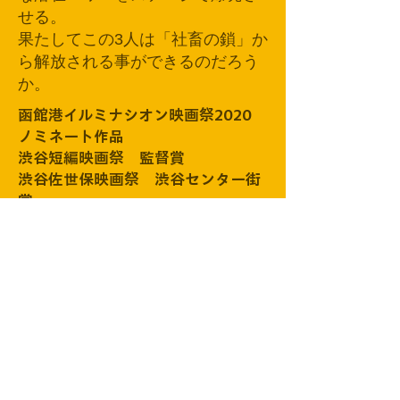
せる。
果たしてこの3人は「社畜の鎖」か
ら解放される事ができるのだろう
か。
函館港イルミナシオン映画祭2020
ノミネート作品
渋谷短編映画祭 監督賞
​渋谷佐世保映画祭 渋谷センター街
賞
みちくさ映画祭 ノミネート作品
小津安二郎記念・蓼科高原映画祭
ノミネート作品