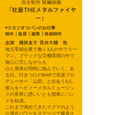
自主制作 短編映画
「
社畜THEメタルファイヤ
ー
」
​◉スタジオコパンのお仕事
脚本｜監督｜編集｜楽曲制作
​出演 磯貝圭子 荒井大輔
他
地元零細企業で働く3人のサラリー
マン。ブラックな労働環境の中で
無心に労しながらも
心と身体が同時に蝕んでいく。あ
る日。行きつけのBARで音楽プロ
デューサー「山田」と出会う3人。
彼らをヘビィーメタルミュージッ
クの世界に誘いいとも簡単にバン
ドを結成。
これまで潜めてきたマグマのよう
な潜在パワーをステージで爆発さ