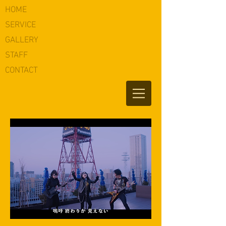
HOME
​SERVICE
​GALLERY
​STAFF
​CONTACT